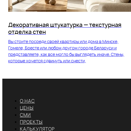
Декоративная штукатурка — текстурная
отделка стен
Вы стоите посреди своей квартиры или дома в Минске,
Гомеле, Бресте или любом другом городе Беларуси и
представляете, как все могло бы выглядеть иначе. Стены,
которые хочется сдвинуть или снести,
О НАС
ЦЕНЫ
СМИ
ПРОЕКТЫ
КАЛЬКУЛЯТОР