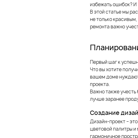
избежать ошибок? И 
В этой статье мы ра
не только красивым,
ремонта важно учест
Планировани
Первый шаг к успешн
Что вы хотите получ
вашем доме нуждают
проекта.
Важно также учесть 
лучше заранее проду
Создание диза
Дизайн-проект – это
цветовой палитры и
гармоничное простр