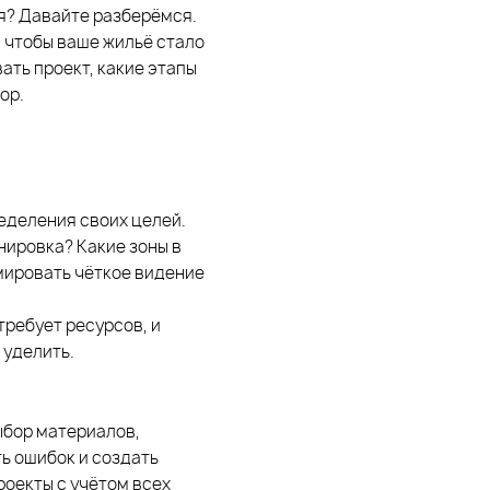
ия? Давайте разберёмся.
, чтобы ваше жильё стало
ать проект, какие этапы
ор.
ределения своих целей.
нировка? Какие зоны в
мировать чёткое видение
требует ресурсов, и
 уделить.
ыбор материалов,
ь ошибок и создать
оекты с учётом всех