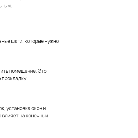
ьным.
вные шаги, которые нужно
вить помещение. Это
е прокладку
к, установка окон и
 влияет на конечный