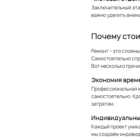
Заключительный этап
важно уделить вним
Почему стои
Ремонт – это сложны
Самостоятельно спра
Вот несколько причи
Экономия време
Профессиональная к
самостоятельно. Кро
затратам.
Индивидуальны
Каждый проект уника
мы создаём индивид