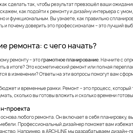
как сделать так, чтобы результат превзошёл ваши ожидан
сскажем, как подойти к ремонту и дизайну интерьера с умом
 но и функциональным. Вы узнаете, как правильно спланиров
ь и почему доверить это профессионалам – это лучший выб
е ремонта: с чего начать?
ому ремонту – это
грамотное планирование
. Начните с оп
ить в итоге? Это косметический ремонт или полная перепла
ся в изменении? Ответы на эти вопросы помогут вам сфор
бюджет и временные рамки. Ремонт – это процесс, который 
мать, сколько вы готовы вложить и сколько времени готовы
йн-проекта
 основа любого ремонта. Он включает в себя планировку, в
 мебели. Профессиональный дизайнер поможет вам избежат
анство. Например, в ARCHLINE мы разрабатываем дизайн-пр